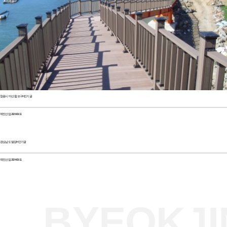
창원시 마산 합포구
H
인기글
벽진산업
2024-03-11
경상남도 밀양
H
인기글
벽진산업
2024-03-11
BYEOKJI