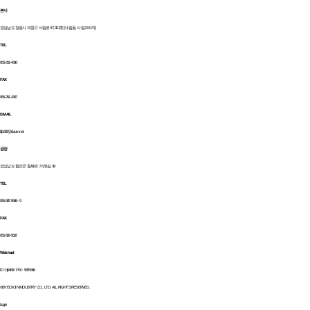
본사
경상남도 창원시 의창구 사림로 47, 311호 (사림동, 사림프라자)
TEL
055-251-4366
FAX
055-251-4367
E-MAIL
bj5667@daum.net
공장
경상남도 함안군 칠북면 가연1길 39
TEL
055-587-5666~9
FAX
055-587-5667
Webhard
ID : bj5666 / PW : 5875666
©BYEOKJIN INDUSTRY CO., LTD. ALL RIGHTS RESERVED.
Login