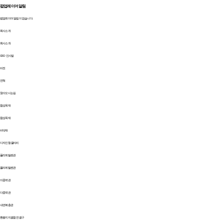
팝업레이어 알림
팝업레이어 알림이 없습니다.
회사소개
회사소개
CEO 인사말
비전
연혁
찾아오시는길
합성목재
합성목재
바닥재
디자인형 울타리
폴리에틸렌관
폴리에틸렌관
이중벽관
다중벽관
내면복층관
환봉지지결합 연결구