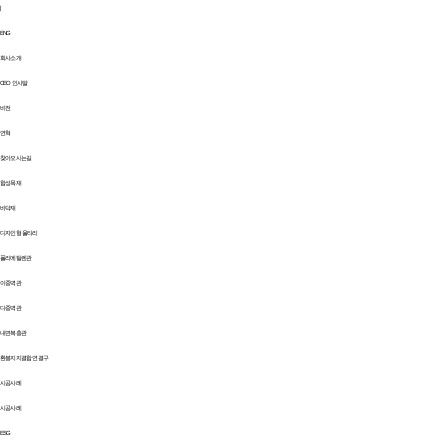
|
ENG
회사소개
CEO 인사말
비전
연혁
찾아오시는길
합성목재
바닥재
디자인형 울타리
폴리에틸렌관
이중벽관
다중벽관
내면복층관
환봉지지결합 연결구
시공사례
시공사례
ESG